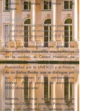
Histórico al parque y termina en el
Parque.
Descripción
*El precio es de 26 EUR por persona
para grupos de mínimo 6 personas.
Si sóis menos pagaréis 160
EUR total.*
Es un tour panorámico que abarca los
dos principales complejos arquitectónicos
de la ciudad: el Centro Histórico de
Varsovia declarado Patrimonio de la
Humanidad por la UNESCO y el Parque
de los Baños Reales que se distingue por
sus dimensiones y su extraordinaria
historia. ¡En el parque se encuentran
3000 obras de arte!
Además, veremos el monumento a
Federico Chopin, el precioso Palacio en la
Isla y el amfiteatro. Si tenemos suerte