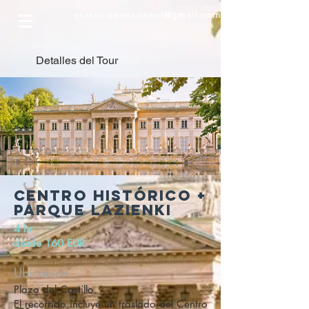
varsoviaenespanol@gmail.com
Detalles del Tour
CENTRO HISTÓRICO +
PARQUE lazienki
4 hr
desde 160 EUR
Ubicación
Plaza del Castillo
El recorrido incluye un traslado del Centro