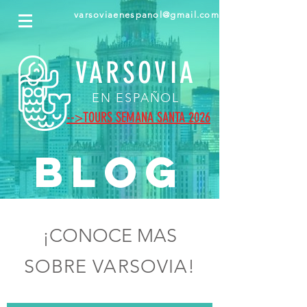
varsoviaenespanol@gmail.com
VARSOVIA
EN ESPAÑOL
-->
TOURS SEMANA SANTA 2026
BLOG
¡CONOCE MAS
SOBRE VARSOVIA!