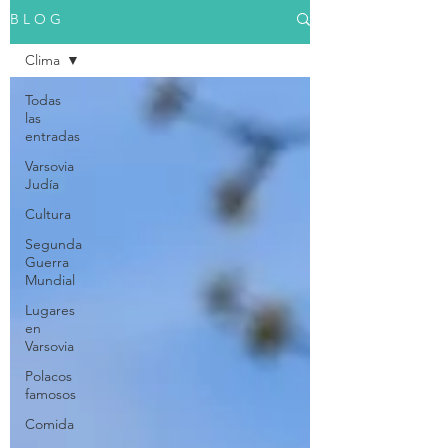
B L O G
Clima
Todas
las
entradas
Varsovia
Judía
Cultura
Segunda
Guerra
Mundial
Lugares
en
Varsovia
Polacos
famosos
Comida