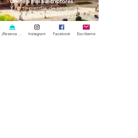
Únete a mis suscriptores
Y no te pierdas de ninguna
actualización de mi blog y de
mis tours
¡Reserva ya!
Instagram
Facebook
Escribeme
¡SUSCRÍBETE AHORA!