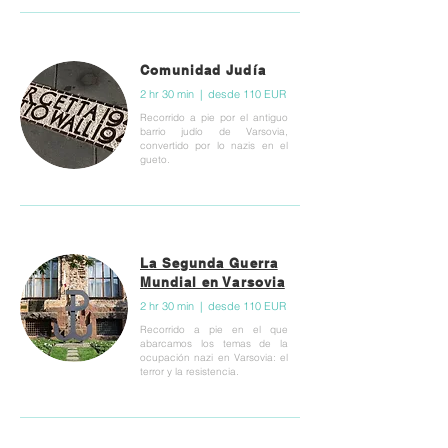
Comunidad Judía
2 hr 30 min | desde 110 EUR
Recorrido a pie por el antiguo
barrio judío de Varsovia,
convertido por lo nazis en el
gueto.
La Segunda Guerra
Mundial en Varsovia
2 hr 30 min | desde 110 EUR
Recorrido a pie en el que
abarcamos los temas de la
ocupación nazi en Varsovia: el
terror y la resistencia.