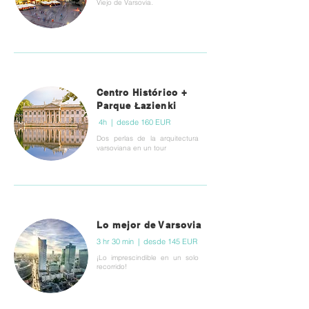
Viejo de Varsovia.
Centro Histórico +
Parque Łazienki
4h | desde 160 EUR
Dos perlas de la arquitectura
varsoviana en un tour
Lo mejor de Varsovia
3 hr 30 min | desde 145 EUR
¡Lo imprescindible en un solo
recorrido!