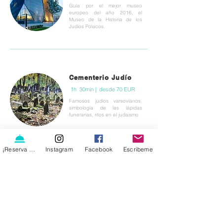
Guía por el mejor museo
europeo del año 2016, el
Museo de la Historia de los
Judíos Polacos.
Cementerio Judío
1h 30min | desde 70 EUR
Famosos judíos varsovianos,
simbología de las lápidas
funerarias, ritos en el judaismo
¡Reserva ya!
Instagram
Facebook
Escribeme
Los recorridos mencionados son propuestas
que se pueden modificar o juntar, todo
según las necesidades tuyas y de tu familia o
grupo. Creamos experiencias personalizadas
especialmente para tí.
No juntamos en un tour a personas que no se