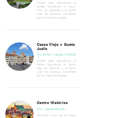
Combo para aprovechar el
tiempo recorriendo el casco
viejo de Varsovia y el barrio
judío de Varsovia, convertido
por los nazis en el gueto.
Casco Viejo + Gueto
Judío
2 hr 30 min | desde 110 EUR
Combo para aprovechar el
tiempo recorriendo el casco
viejo de Varsovia y el barrio
judío de Varsovia, convertido
por los nazis en el gueto.
Centro Histórico
2 hr | desde 90 EUR
Recorrido a pie por el Casco