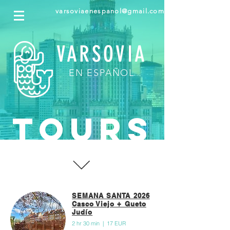
varsoviaenespanol@gmail.com
VARSOVIA
EN ESPAÑOL
TOURS
SEMANA SANTA 2026
Casco Viejo + Gueto
Judío
2 hr 30 min | 17 EUR