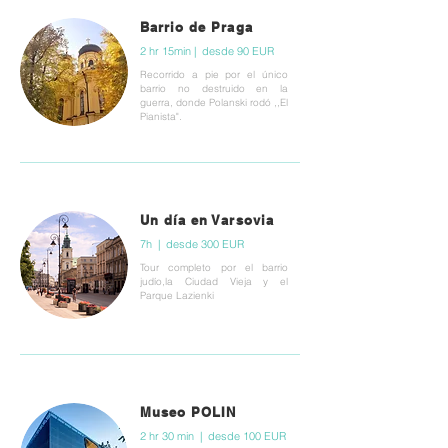
Barrio de Praga
2 hr 15min | desde 90 EUR
Recorrido a pie por el único
barrio no destruido en la
guerra, donde Polanski rodó ,,El
Pianista".
Un día en Varsovia
7h | desde 300 EUR
Tour completo por el barrio
judío,la Ciudad Vieja y el
Parque Lazienki
Museo POLIN
2 hr 30 min | desde 100 EUR