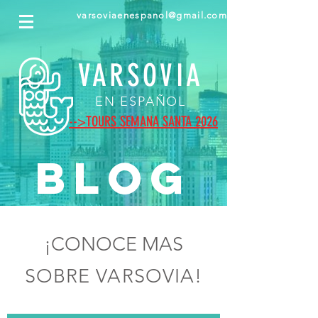
varsoviaenespanol@gmail.com
VARSOVIA
EN ESPAÑOL
-->
TOURS SEMANA SANTA 2026
BLOG
¡CONOCE MAS
SOBRE VARSOVIA!