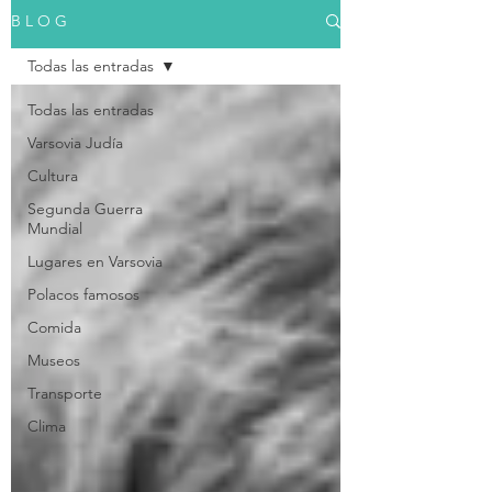
B L O G
Todas las entradas
Todas las entradas
Varsovia Judía
Cultura
Segunda Guerra
Mundial
Lugares en Varsovia
Polacos famosos
Comida
Museos
Transporte
Clima