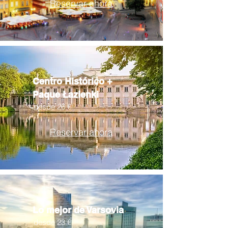
Reservar ahora
Centro Histórico +
Paque Łazienki
desde 26 €
Reservar ahora
Lo mejor de Varsovia
desde 23 €