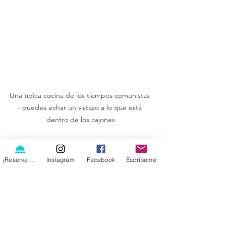
Una típica cocina de los tiempos comunistas 
- puedes echar un vistazo a lo que está 
dentro de los cajones
Después de recorrer todas las 
¡Reserva ya!
Instagram
Facebook
Escribeme
partes del museo mencionadas 
y más, llega el momento de 
descansar en 
una cafetería y 
tomarse un café o una gaseosa 