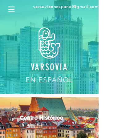
varsoviaenespanol@gmail.com
VARSOVIA
EN ESPAÑOL
Centro Histórico
desde 15 €