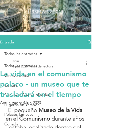
Reservar ahora
Entrada
Todas las entradas
ania
Todas las entradas
1 jun 2020
4 min de lectura
La vida en el comunismo
Varsovia Judía
polaco - un museo que te
Cultura
trasladará en el tiempo
Segunda Guerra Mundial
Actualizado:
4 jun 2020
Lugares en Varsovia
El pequeño 
Museo de la Vida 
Polacos famosos
en el Comunismo
 durante años 
Comida
estaba localizado dentro del 